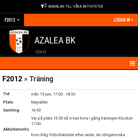
ANMÄLAN TILL VÅRA AKTIVITETER
F2012
LOGGA IN
AZALEA BK
F2012
HEM
F2012
» Träning
NYHETER
Tid:
mån 15 juni, 17:00 - 18:30
Plats:
KALENDER
Majvallen
Samling:
16:50
MATCHER
Var på plats 16:50 så vi kan köra i gång träningen klockan
17:00.
KONTAKT
Aktivitetsinfo:
Kom ihåg fotbollskläder efter väder, de obligatoriska