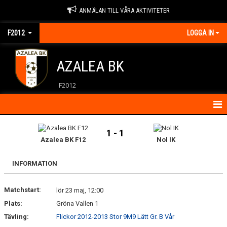
ANMÄLAN TILL VÅRA AKTIVITETER
F2012
LOGGA IN
AZALEA BK
F2012
HEM
1 - 1
Azalea BK F12
Nol IK
NYHETER
INFORMATION
KALENDER
Matchstart:
MATCHER
lör 23 maj, 12:00
Plats:
Gröna Vallen 1
KONTAKT
Tävling:
Flickor 2012-2013 Stor 9M9 Lätt Gr. B Vår