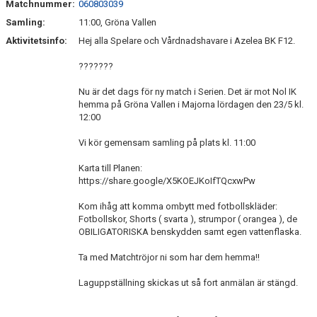
Matchnummer:
060803039
Samling:
11:00, Gröna Vallen
Aktivitetsinfo:
Hej alla Spelare och Vårdnadshavare i Azelea BK F12.
???????
Nu är det dags för ny match i Serien. Det är mot Nol IK
hemma på Gröna Vallen i Majorna lördagen den 23/5 kl.
12:00
Vi kör gemensam samling på plats kl. 11:00
Karta till Planen:
https://share.google/X5KOEJKoIfTQcxwPw
Kom ihåg att komma ombytt med fotbollskläder:
Fotbollskor, Shorts ( svarta ), strumpor ( orangea ), de
OBILIGATORISKA benskydden samt egen vattenflaska.
Ta med Matchtröjor ni som har dem hemma!!
Laguppställning skickas ut så fort anmälan är stängd.