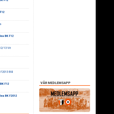
BK F12
F12
s
lea BK F12
12/13 Vit
 F2013 Blå
VÅR MEDLEMSAPP
 BK F12
lea BK F2012