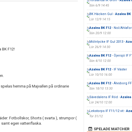
Torslanda IK Grön -
Azalea 
Sön 6/9 14:45
BK Häcken Gul -
Azalea BK 
Lör 12/9 14:15
Azalea BK F12
- Nol/Ahlafor
Sön 20/9 12:00
Mölnlycke IF Gul 2013 -
Aza
Lör 26/9 14:30
a BK F12!
Azalea BK F12
- Öjersjö IF F
Sön 4/10 12:00
Azalea BK F12
- IF Väster
Lör 10/10 16:00
en.
Azalea BK F12
- Älvsborg FF
spelas hemma på Majvallen på ordinarie
Sön 18/10 13:30
Sävedalens IF Röd -
Azalea
Lör 24/10 12:00
Lekstorps IF F11/12 vit -
Aza
Tor 31/12
r: Fotbollskor, Shorts ( svarta ), strumpor (
samt egen vattenflaska.
SPELADE MATCHER