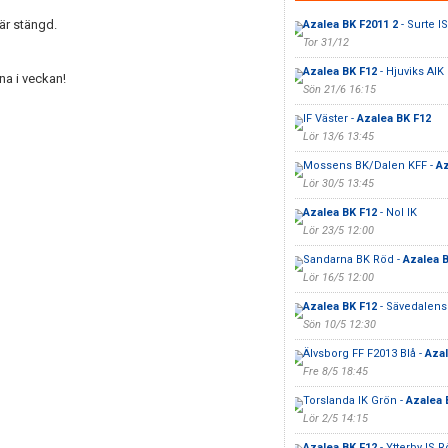
är stängd.
Azalea BK F2011 2
- Surte I
Tor 31/12
Azalea BK F12
- Hjuviks AIK
na i veckan!
Sön 21/6 16:15
IF Väster -
Azalea BK F12
Lör 13/6 13:45
Mossens BK/Dalen KFF -
Az
Lör 30/5 13:45
Azalea BK F12
- Nol IK
Lör 23/5 12:00
Sandarna BK Röd -
Azalea 
Lör 16/5 12:00
Azalea BK F12
- Sävedalens
Sön 10/5 12:30
Älvsborg FF F2013 Blå -
Azal
Fre 8/5 18:45
Torslanda IK Grön -
Azalea 
Lör 2/5 14:15
Azalea BK F12
- Ytterby IS 