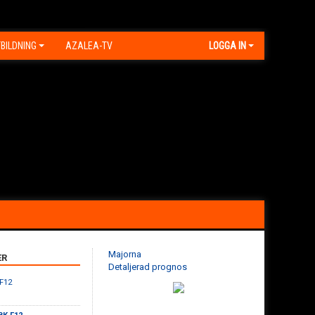
BILDNING
AZALEA-TV
LOGGA IN
Majorna
ER
Detaljerad prognos
 F12