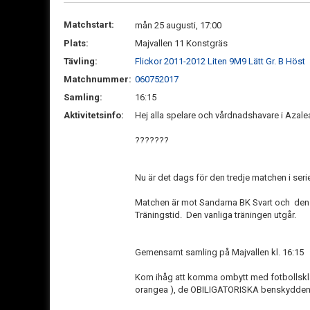
Matchstart:
mån 25 augusti, 17:00
Plats:
Majvallen 11 Konstgräs
Tävling:
Flickor 2011-2012 Liten 9M9 Lätt Gr. B Höst
Matchnummer:
060752017
Samling:
16:15
Aktivitetsinfo:
Hej alla spelare och vårdnadshavare i Azale
???????
Nu är det dags för den tredje matchen i seri
Matchen är mot Sandarna BK Svart och den 
Träningstid. Den vanliga träningen utgår.
Gemensamt samling på Majvallen kl. 16:15
Kom ihåg att komma ombytt med fotbollskläde
orangea ), de OBILIGATORISKA benskydden 