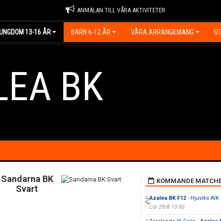
ANMÄLAN TILL VÅRA AKTIVITETER
UNGDOM 13-16 ÅR
BARN 6-12 ÅR
VÅRA ARRANGEMANG
UT
LEA BK
Sandarna BK
KOMMANDE MATCH
Svart
Azalea BK F12
- Hjuviks AIK
Lör 29/8 13:00