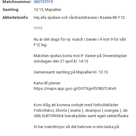
Matchnummer:
060747019
Samling:
13:15, Majvallen
Aktivitetsinfo:
Hej alla spelare och vårdnadshavare i Azalea BK F12.
????
Nu är det dags för ny match i Serien i 9 mot 9 för vårt
F12 lag.
Matchen spelas borta mot IF Väster på Önneredsplan
söndagen den 27 april kl. 14:15
Gemensamt samling på Majvallen kl. 13:15
Karta till planen:
https://maps.app.goo.gl/DGTXgHfSf82iTLWa9
Kom ihåg att komma ombytt med fotbollskläder:
Fotbollskor, Shorts ( svarta ), strumpor ( orangea ), de
OBILIGATORISKA benskydden samt egen vattenflaska.
Vi har matchtröjor så det behöver ni inte tänka på.