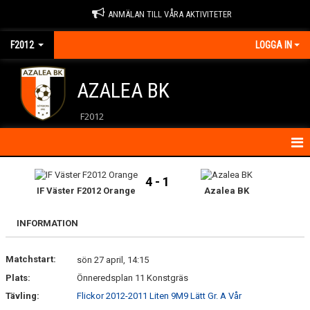
ANMÄLAN TILL VÅRA AKTIVITETER
F2012
LOGGA IN
AZALEA BK
F2012
HEM
4 - 1
IF Väster F2012 Orange
Azalea BK
NYHETER
INFORMATION
KALENDER
Matchstart:
MATCHER
sön 27 april, 14:15
Plats:
Önneredsplan 11 Konstgräs
KONTAKT
Tävling:
Flickor 2012-2011 Liten 9M9 Lätt Gr. A Vår