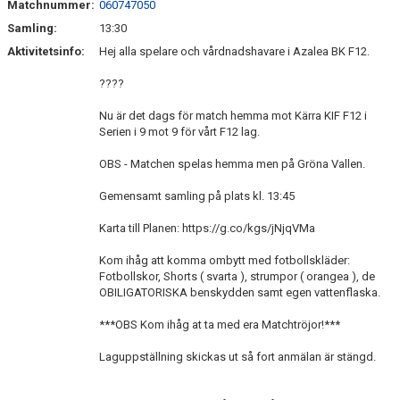
Matchnummer:
060747050
Samling:
13:30
Aktivitetsinfo:
Hej alla spelare och vårdnadshavare i Azalea BK F12.
????
Nu är det dags för match hemma mot Kärra KIF F12 i
Serien i 9 mot 9 för vårt F12 lag.
OBS - Matchen spelas hemma men på Gröna Vallen.
Gemensamt samling på plats kl. 13:45
Karta till Planen: https://g.co/kgs/jNjqVMa
Kom ihåg att komma ombytt med fotbollskläder:
Fotbollskor, Shorts ( svarta ), strumpor ( orangea ), de
OBILIGATORISKA benskydden samt egen vattenflaska.
***OBS Kom ihåg at ta med era Matchtröjor!***
Laguppställning skickas ut så fort anmälan är stängd.