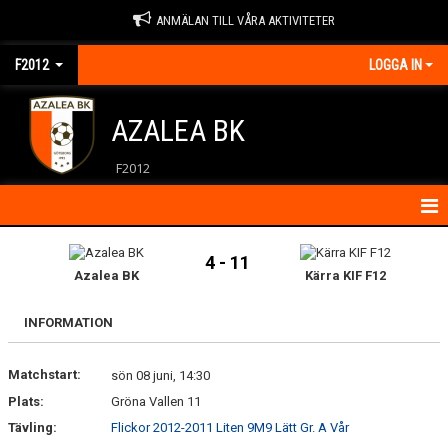
ANMÄLAN TILL VÅRA AKTIVITETER
F2012
LOGGA IN
AZALEA BK
F2012
HEM
4 - 11
Azalea BK
Kärra KIF F12
NYHETER
INFORMATION
KALENDER
Matchstart:
MATCHER
sön 08 juni, 14:30
Plats:
Gröna Vallen 11
KONTAKT
Tävling:
Flickor 2012-2011 Liten 9M9 Lätt Gr. A Vår