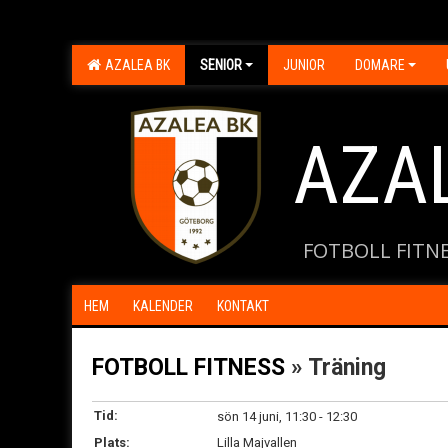
AZALEA BK
SENIOR
JUNIOR
DOMARE
AZA
FOTBOLL FITN
HEM
KALENDER
KONTAKT
FOTBOLL FITNESS
» Träning
Tid:
sön 14 juni, 11:30 - 12:30
Plats:
Lilla Majvallen