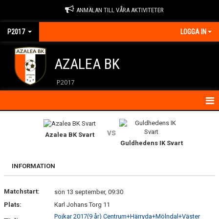
ANMÄLAN TILL VÅRA AKTIVITETER
P2017
LOGGA IN
AZALEA BK
P2017
HEM
vs
Azalea BK Svart
KONTAKT
Guldhedens IK Svart
NYHETER
INFORMATION
KALENDER
Matchstart:
sön 13 september, 09:30
ÖVNINGAR
Plats:
Karl Johans Torg 11
Pojkar 2017(9 år) Centrum+Härryda+Mölndal+Väster