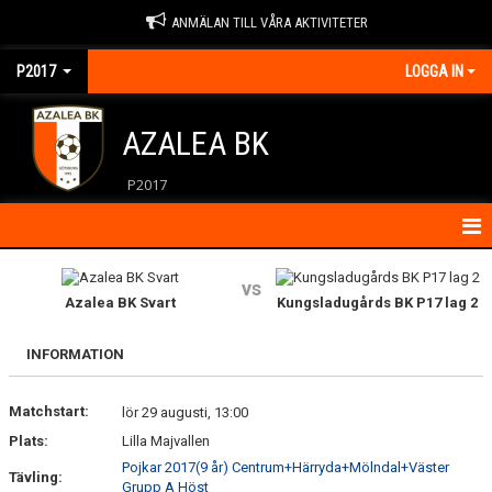
ANMÄLAN TILL VÅRA AKTIVITETER
P2017
LOGGA IN
AZALEA BK
P2017
HEM
vs
Azalea BK Svart
Kungsladugårds BK P17 lag 2
KONTAKT
INFORMATION
NYHETER
Matchstart:
KALENDER
lör 29 augusti, 13:00
Plats:
Lilla Majvallen
ÖVNINGAR
Pojkar 2017(9 år) Centrum+Härryda+Mölndal+Väster
Tävling:
Grupp A Höst