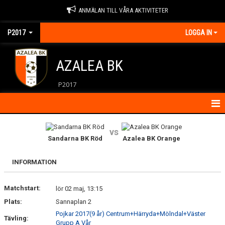
ANMÄLAN TILL VÅRA AKTIVITETER
P2017
LOGGA IN
AZALEA BK
P2017
HEM
vs
Sandarna BK Röd
Azalea BK Orange
KONTAKT
INFORMATION
NYHETER
Matchstart:
KALENDER
lör 02 maj, 13:15
Plats:
Sannaplan 2
ÖVNINGAR
Pojkar 2017(9 år) Centrum+Härryda+Mölndal+Väster
Tävling:
Grupp A Vår