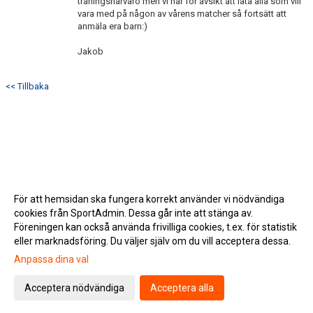
träningsnärvaro men vi har för avsikt att låta alla som vill
vara med på någon av vårens matcher så fortsätt att
anmäla era barn:)
Jakob
<< Tillbaka
För att hemsidan ska fungera korrekt använder vi nödvändiga
cookies från SportAdmin. Dessa går inte att stänga av.
Föreningen kan också använda frivilliga cookies, t.ex. för statistik
eller marknadsföring. Du väljer själv om du vill acceptera dessa.
Anpassa dina val
Cookie-inställningar
Gå till Webbversion
Acceptera nödvändiga
Acceptera alla