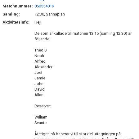
Matchnummer:
060554019
Samling:
12:30, Sannaplan
Aktivitetsinfo:
Hej!
De som är kallade till matchen 13.15 (samling 12.30) är
följande:
Theo S
Noah
Alfred
Alexander
Joel
Jamie
John
David
Allan
Reserver:
William
Svante
Återigen så baserar vi till stor del uttagningen på