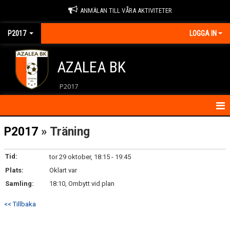
ANMÄLAN TILL VÅRA AKTIVITETER
P2017
LOGGA IN
AZALEA BK
P2017
HEM
P2017
» Träning
KONTAKT
Tid:
tor 29 oktober, 18:15 - 19:45
Plats:
NYHETER
Oklart var
Samling:
18:10, Ombytt vid plan
KALENDER
<< Tillbaka
ÖVNINGAR