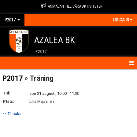
ANMÄLAN TILL VÅRA AKTIVITETER
P2017
LOGGA IN
AZALEA BK
P2017
HEM
P2017
» Träning
KONTAKT
Tid:
sön 31 augusti, 10:00 - 11:30
Plats:
NYHETER
Lilla Majvallen
<< Tillbaka
KALENDER
ÖVNINGAR