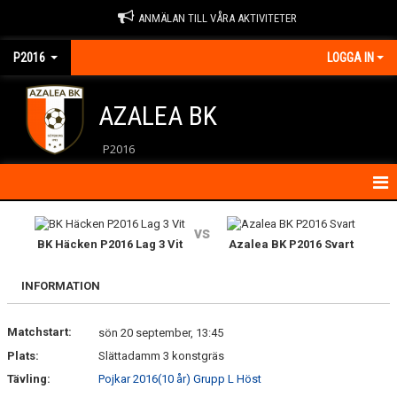
ANMÄLAN TILL VÅRA AKTIVITETER
P2016
LOGGA IN
AZALEA BK
P2016
HEM
vs
BK Häcken P2016 Lag 3 Vit
Azalea BK P2016 Svart
KALENDER
INFORMATION
KONTAKT
Matchstart:
NYHETER
sön 20 september, 13:45
Plats:
Slättadamm 3 konstgräs
Tävling:
Pojkar 2016(10 år) Grupp L Höst