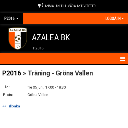
ANMÄLAN TILL VÅRA AKTIVITETER
P2016
LOGGA IN
AZALEA BK
P2016
HEM
P2016
» Träning - Gröna Vallen
KALENDER
Tid:
fre 05 juni, 17:00 - 18:30
Plats:
KONTAKT
Gröna Vallen
<< Tillbaka
NYHETER