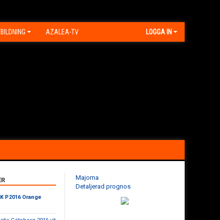
BILDNING
AZALEA-TV
LOGGA IN
Majorna
ER
Detaljerad prognos
BK P2016 Orange