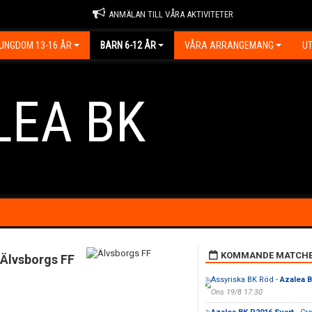
ANMÄLAN TILL VÅRA AKTIVITETER
UNGDOM 13-16 ÅR
BARN 6-12 ÅR
VÅRA ARRANGEMANG
UT
LEA BK
KOMMANDE MATCH
Älvsborgs FF
Assyriska BK Röd -
Azalea 
Ons 19/8 17:30