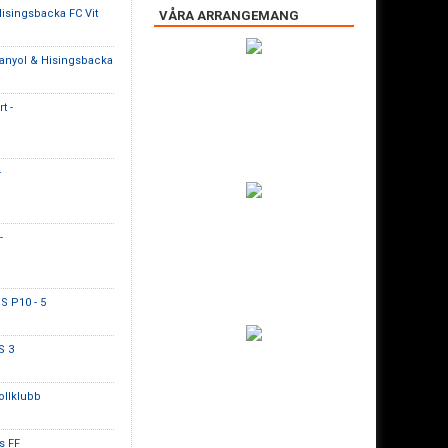
Hisingsbacka FC Vit
VÅRA ARRANGEMANG
anyol & Hisingsbacka
t -
-
-
S P10 - 5
S 3
ollklubb
s FF