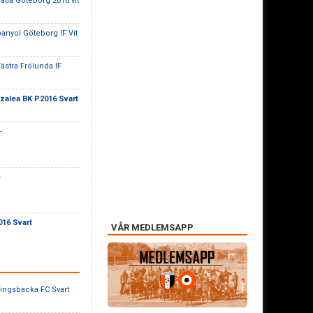
atia Göteborg 2016 vit
panyol Göteborg IF Vit
Västra Frölunda IF
zalea BK P2016 Svart
-
-
016 Svart
VÅR MEDLEMSAPP
singsbacka FC Svart