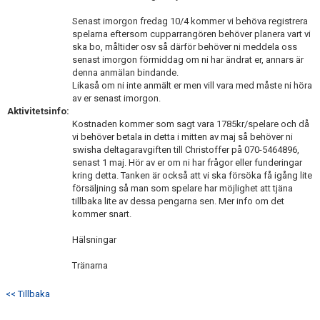
Senast imorgon fredag 10/4 kommer vi behöva registrera
spelarna eftersom cupparrangören behöver planera vart vi
ska bo, måltider osv så därför behöver ni meddela oss
senast imorgon förmiddag om ni har ändrat er, annars är
denna anmälan bindande.
Likaså om ni inte anmält er men vill vara med måste ni höra
av er senast imorgon.
Aktivitetsinfo:
Kostnaden kommer som sagt vara 1785kr/spelare och då
vi behöver betala in detta i mitten av maj så behöver ni
swisha deltagaravgiften till Christoffer på 070-5464896,
senast 1 maj. Hör av er om ni har frågor eller funderingar
kring detta. Tanken är också att vi ska försöka få igång lite
försäljning så man som spelare har möjlighet att tjäna
tillbaka lite av dessa pengarna sen. Mer info om det
kommer snart.
Hälsningar
Tränarna
<< Tillbaka