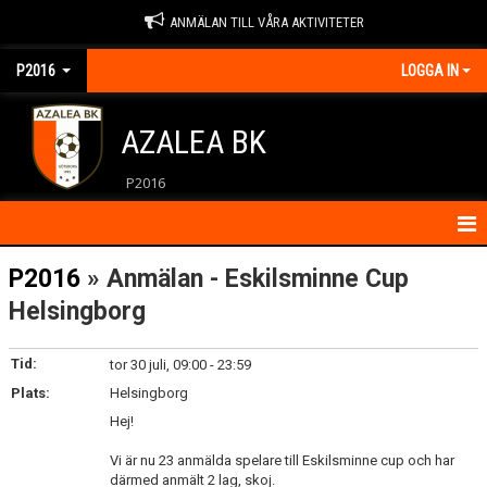
ANMÄLAN TILL VÅRA AKTIVITETER
P2016
LOGGA IN
AZALEA BK
P2016
HEM
P2016
» Anmälan - Eskilsminne Cup
Helsingborg
KALENDER
KONTAKT
Tid:
tor 30 juli, 09:00 - 23:59
Plats:
Helsingborg
NYHETER
Hej!
Vi är nu 23 anmälda spelare till Eskilsminne cup och har
därmed anmält 2 lag, skoj.