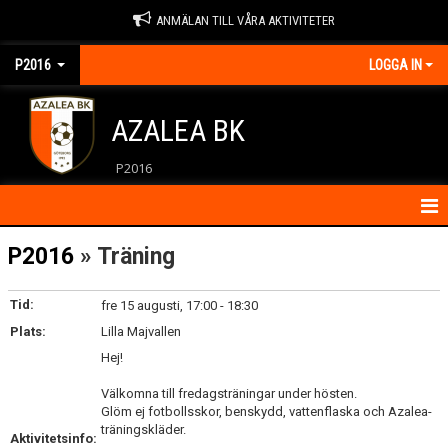
ANMÄLAN TILL VÅRA AKTIVITETER
P2016
LOGGA IN
AZALEA BK
P2016
HEM
P2016
» Träning
KALENDER
Tid:
fre 15 augusti, 17:00 - 18:30
Plats:
KONTAKT
Lilla Majvallen
Hej!
NYHETER
Välkomna till fredagsträningar under hösten.
Glöm ej fotbollsskor, benskydd, vattenflaska och Azalea-
träningskläder.
Aktivitetsinfo: