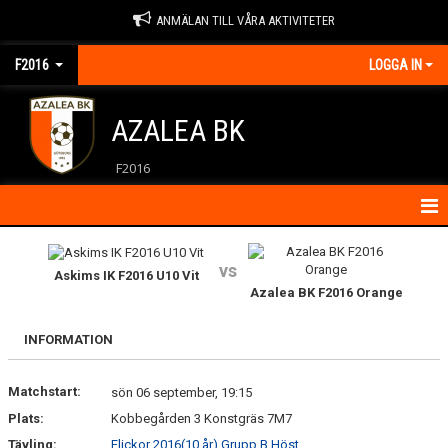
ANMÄLAN TILL VÅRA AKTIVITETER
F2016
LOGGA IN
AZALEA BK
F2016
HEM
vs
Askims IK F2016 U10 Vit
KALENDER
Azalea BK F2016 Orange
KONTAKT
INFORMATION
NYHETER
Matchstart:
sön 06 september, 19:15
Plats:
Kobbegården 3 Konstgräs 7M7
Tävling:
Flickor 2016(10 år) Grupp B Höst