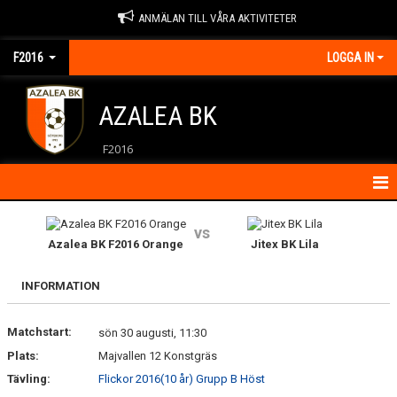
ANMÄLAN TILL VÅRA AKTIVITETER
F2016
LOGGA IN
AZALEA BK
F2016
HEM
vs
Azalea BK F2016 Orange
Jitex BK Lila
KALENDER
INFORMATION
KONTAKT
Matchstart:
NYHETER
sön 30 augusti, 11:30
Plats:
Majvallen 12 Konstgräs
Tävling:
Flickor 2016(10 år) Grupp B Höst