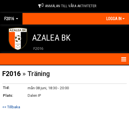
ANMÄLAN TILL VÅRA AKTIVITETER
F2016
LOGGA IN
AZALEA BK
F2016
HEM
F2016
» Träning
KALENDER
Tid:
mån 08 juni, 18:30 - 20:00
Plats:
KONTAKT
Dalen IP
<< Tillbaka
NYHETER