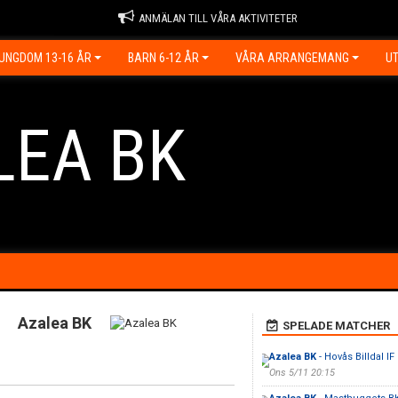
ANMÄLAN TILL VÅRA AKTIVITETER
UNGDOM 13-16 ÅR
BARN 6-12 ÅR
VÅRA ARRANGEMANG
UT
LEA BK
Azalea BK
SPELADE MATCHER
Azalea BK
- Hovås Billdal IF
Ons 5/11 20:15