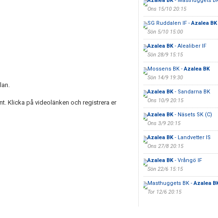
Azalea BK
- Masthuggets B
Ons 15/10 20:15
SG Ruddalen IF -
Azalea BK
Sön 5/10 15:00
Azalea BK
- Alealiber IF
Sön 28/9 15:15
Mossens BK -
Azalea BK
Sön 14/9 19:30
lan.
Azalea BK
- Sandarna BK
Ons 10/9 20:15
nt. Klicka på videolänken och registrera er
Azalea BK
- Näsets SK (C)
Ons 3/9 20:15
Azalea BK
- Landvetter IS
Ons 27/8 20:15
Azalea BK
- Vrångö IF
Sön 22/6 15:15
Masthuggets BK -
Azalea B
Tor 12/6 20:15