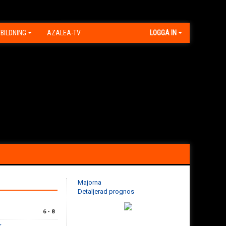
BILDNING
AZALEA-TV
LOGGA IN
Majorna
Detaljerad prognos
6 - 8