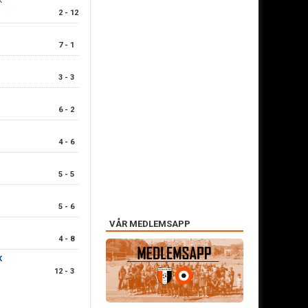
K
2 - 12
7 - 1
3 - 3
6 - 2
4 - 6
5 - 5
5 - 6
VÅR MEDLEMSAPP
4 - 8
K
12 - 3