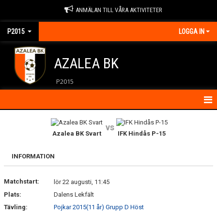
ANMÄLAN TILL VÅRA AKTIVITETER
P2015
LOGGA IN
AZALEA BK
P2015
HEM
vs
Azalea BK Svart
IFK Hindås P-15
KALENDER
INFORMATION
KONTAKT
Matchstart:
MATCHER
lör 22 augusti, 11:45
Plats:
Dalens Lekfält
NYHETER
Tävling:
Pojkar 2015(11 år) Grupp D Höst