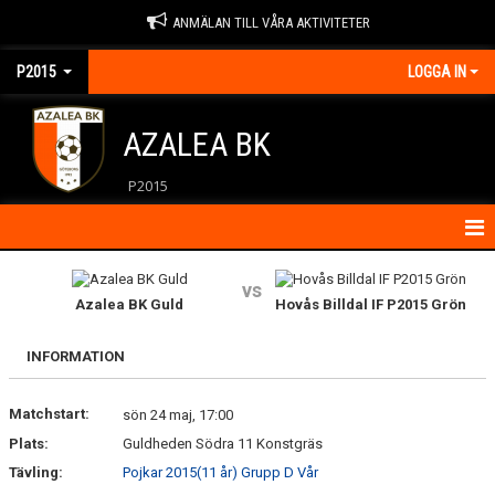
ANMÄLAN TILL VÅRA AKTIVITETER
P2015
LOGGA IN
AZALEA BK
P2015
HEM
vs
Azalea BK Guld
Hovås Billdal IF P2015 Grön
KALENDER
INFORMATION
KONTAKT
Matchstart:
MATCHER
sön 24 maj, 17:00
Plats:
Guldheden Södra 11 Konstgräs
NYHETER
Tävling:
Pojkar 2015(11 år) Grupp D Vår