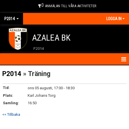
ANMÄLAN TILL VÅRA AKTIVITETER
P2014
LOGGA IN
AZALEA BK
P2014
HEM
P2014
» Träning
KALENDER
Tid:
ons 05 augusti, 17:00 - 18:30
Plats:
KONTAKT
Karl Johans Torg
Samling:
16:50
MATCHER
<< Tillbaka
NYHETER