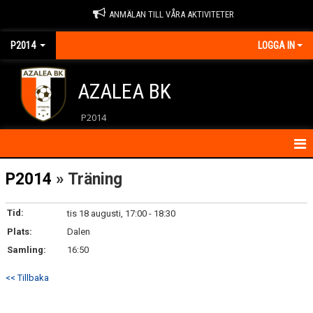
ANMÄLAN TILL VÅRA AKTIVITETER
P2014
LOGGA IN
AZALEA BK
P2014
HEM
P2014
» Träning
KALENDER
Tid:
tis 18 augusti, 17:00 - 18:30
Plats:
KONTAKT
Dalen
Samling:
16:50
MATCHER
<< Tillbaka
NYHETER