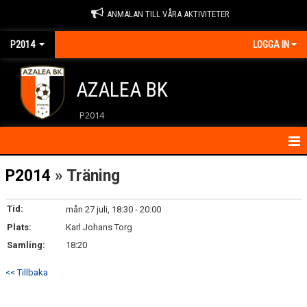
ANMÄLAN TILL VÅRA AKTIVITETER
P2014
LOGGA IN
AZALEA BK
P2014
HEM
P2014
» Träning
KALENDER
Tid:
mån 27 juli, 18:30 - 20:00
Plats:
KONTAKT
Karl Johans Torg
Samling:
18:20
MATCHER
<< Tillbaka
NYHETER