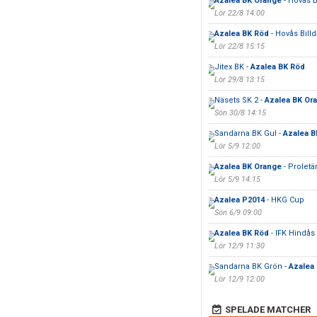
Azalea BK Orange
- Hovås Bi
Lör 22/8 14:00
Azalea BK Röd
- Hovås Billda
Lör 22/8 15:15
Jitex BK -
Azalea BK Röd
Lör 29/8 13:15
Näsets SK 2 -
Azalea BK Or
Sön 30/8 14:15
Sandarna BK Gul -
Azalea B
Lör 5/9 12:00
Azalea BK Orange
- Proletä
Lör 5/9 14:15
Azalea P2014
- HKG Cup
Sön 6/9 09:00
Azalea BK Röd
- IFK Hindås 
Lör 12/9 11:30
Sandarna BK Grön -
Azalea
Lör 12/9 12:00
SPELADE MATCHER