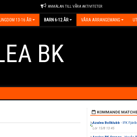
ANMÄLAN TILL VÅRA AKTIVITETER
UNGDOM 13-16 ÅR
BARN 6-12 ÅR
VÅRA ARRANGEMANG
UT
LEA BK
KOMMANDE MATCH
Azalea Bollklubb
- IFK Fjärå
Lör 15/8 13:45