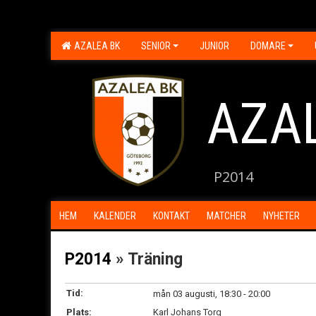
AZALEA BK
SENIOR
JUNIOR
DOMARE
AZA
P2014
HEM
KALENDER
KONTAKT
MATCHER
NYHETER
P2014
» Träning
Tid:
mån 03 augusti, 18:30 - 20:00
Plats:
Karl Johans Torg