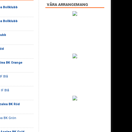
VÅRA ARRANGEMANG
a Bollklubb
a Bollklubb
lubb
Röd
lea BK Orange
IF Blå
IF Blå
zalea BK Röd
na BK Grön
-
Azalea BK Guld