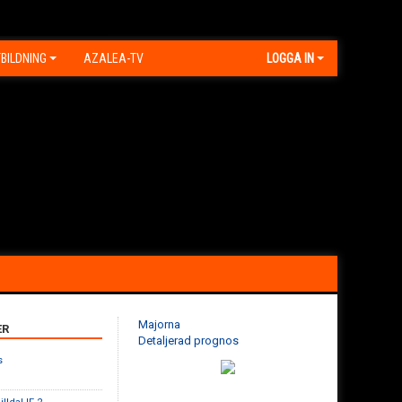
BILDNING
AZALEA-TV
LOGGA IN
Majorna
ER
Detaljerad prognos
s