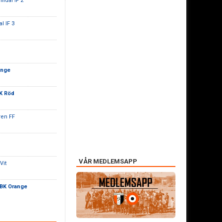
lldal IF 2
l IF 3
ange
K Röd
ren FF
VÅR MEDLEMSAPP
Vit
 BK Orange