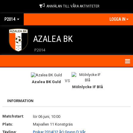
ANMÄLAN TILL VÅRA AKTIVITETER
P2014
LOGGA IN
AZALEA BK
P2014
HEM
vs
Azalea BK Guld
KALENDER
Mölnlycke IF Blå
KONTAKT
INFORMATION
MATCHER
Matchstart:
lör 06 juni, 10:00
NYHETER
Plats:
Majvallen 11 Konstgräs
Tävling:
Pojkar 2014(12 år) Grupp D Vår