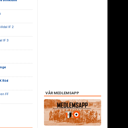
a Bollklubb
s
lldal IF 2
l IF 3
ange
K Röd
VÅR MEDLEMSAPP
ren FF