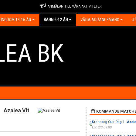
ANMÄLAN TILL VÅRA AKTIVITETER
UNGDOM 13-16 ÅR
BARN 6-12 ÅR
VÅRA ARRANGEMANG
UT
LEA BK
Azalea Vit
KOMMANDE MATCH
Kronborg Cup Dag 1 -
Azale
Lör 8/8 09:00