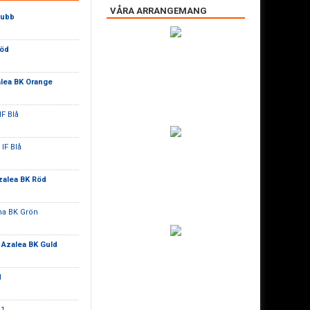
VÅRA ARRANGEMANG
lubb
Röd
lea BK Orange
IF Blå
IF Blå
zalea BK Röd
na BK Grön
-
Azalea BK Guld
1
 1