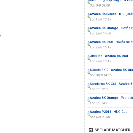
Kronborg Cup Dag 2 -
Azale
Sön 9/8 09:00
Azalea Bollklubb
- IFK Fjärå
Lör 15/8 13:45
Azalea BK Orange
- Hovås Bi
Lör 22/8 14:00
7
Azalea BK Röd
- Hovås Billda
Lör 22/8 15:15
Jitex BK -
Azalea BK Röd
Lör 29/8 13:15
Näsets SK 2 -
Azalea BK Or
Sön 30/8 14:15
Sandarna BK Gul -
Azalea B
Lör 5/9 12:00
Azalea BK Orange
- Proletä
Lör 5/9 14:15
Azalea P2014
- HKG Cup
Sön 6/9 09:00
SPELADE MATCHER