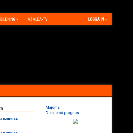
BILDNING
AZALEA-TV
LOGGA IN
Majorna
ER
Detaljerad prognos
a Bollklubb