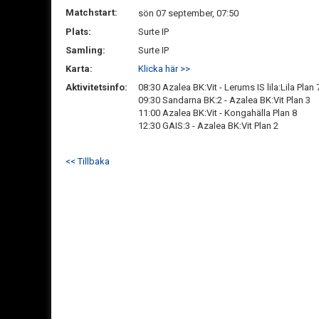
Matchstart:
sön 07 september, 07:50
Plats:
Surte IP
Samling:
Surte IP
Karta:
Klicka här >>
Aktivitetsinfo:
08:30 Azalea BK:Vit - Lerums IS lila:Lila Plan 
09:30 Sandarna BK:2 - Azalea BK:Vit Plan 3
11:00 Azalea BK:Vit - Kongahälla Plan 8
12:30 GAIS:3 - Azalea BK:Vit Plan 2
<< Tillbaka