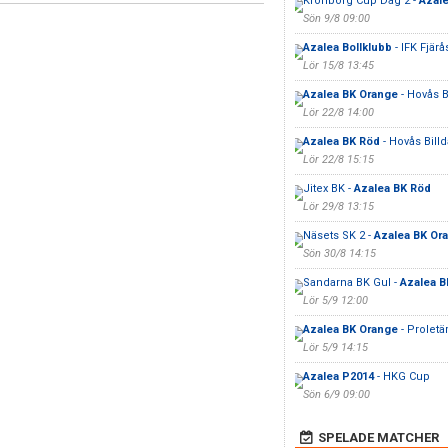
Kronborg Cup Dag 2 -
Azale
Sön 9/8 09:00
Azalea Bollklubb
- IFK Fjärå
Lör 15/8 13:45
Azalea BK Orange
- Hovås Bi
Lör 22/8 14:00
Azalea BK Röd
- Hovås Billda
Lör 22/8 15:15
Jitex BK -
Azalea BK Röd
Lör 29/8 13:15
Näsets SK 2 -
Azalea BK Or
Sön 30/8 14:15
Sandarna BK Gul -
Azalea B
Lör 5/9 12:00
Azalea BK Orange
- Proletä
Lör 5/9 14:15
Azalea P2014
- HKG Cup
Sön 6/9 09:00
SPELADE MATCHER