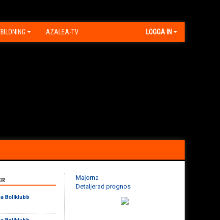
BILDNING
AZALEA-TV
LOGGA IN
Majorna
ER
Detaljerad prognos
a Bollklubb