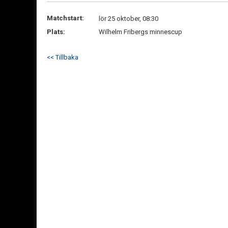
Matchstart:
lör 25 oktober, 08:30
Plats:
Wilhelm Fribergs minnescup
<< Tillbaka