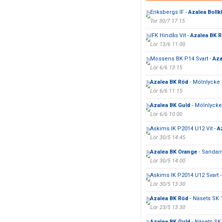
Eriksbergs IF -
Azalea Bollk
Tor 30/7 17:15
IFK Hindås Vit -
Azalea BK 
Lör 13/6 11:00
Mossens BK P14 Svart -
Aza
Lör 6/6 13:15
Azalea BK Röd
- Mölnlycke 
Lör 6/6 11:15
Azalea BK Guld
- Mölnlycke 
Lör 6/6 10:00
Askims IK P2014 U12 Vit -
A
Lör 30/5 14:45
Azalea BK Orange
- Sandar
Lör 30/5 14:00
Askims IK P2014 U12 Svart 
Lör 30/5 13:30
Azalea BK Röd
- Näsets SK 
Lör 23/5 13:30
Azalea BK Guld
- Näsets SK