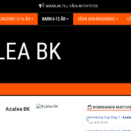
ANMÄLAN TILL VÅRA AKTIVITETER
UNGDOM 13-16 ÅR
BARN 6-12 ÅR
VÅRA ARRANGEMANG
UT
LEA BK
KOMMANDE MATCH
Azalea BK
Kronborg Cup Dag 1 -
Azale
Lör 8/8 09:00