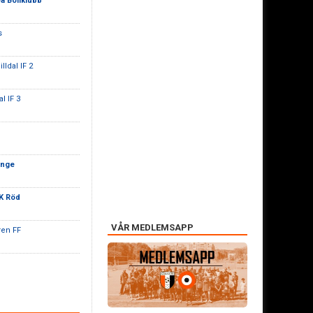
a Bollklubb
s
lldal IF 2
l IF 3
ange
K Röd
VÅR MEDLEMSAPP
ren FF