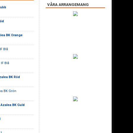
VÅRA ARRANGEMANG
lubb
Röd
lea BK Orange
IF Blå
IF Blå
zalea BK Röd
na BK Grön
-
Azalea BK Guld
1
 1