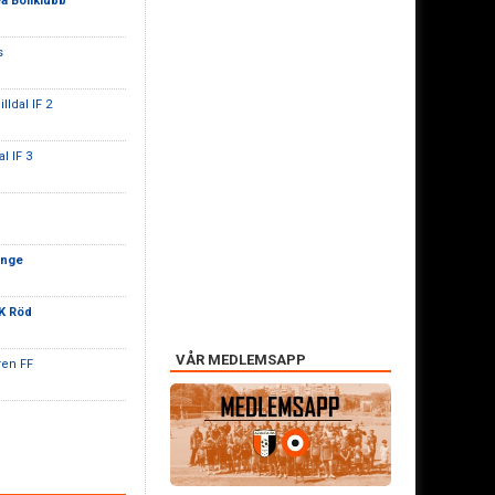
a Bollklubb
s
lldal IF 2
l IF 3
ange
K Röd
VÅR MEDLEMSAPP
ren FF