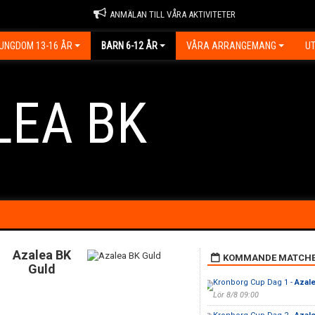
ANMÄLAN TILL VÅRA AKTIVITETER
UNGDOM 13-16 ÅR
BARN 6-12 ÅR
VÅRA ARRANGEMANG
UT
LEA BK
Azalea BK
KOMMANDE MATCH
Guld
Kronborg Cup Dag 1 -
Azale
Lör 8/8 09:00