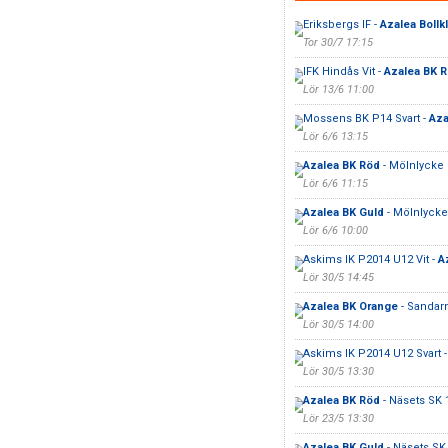
Eriksbergs IF -
Azalea Bollk
Tor 30/7 17:15
IFK Hindås Vit -
Azalea BK 
Lör 13/6 11:00
Mossens BK P14 Svart -
Aza
Lör 6/6 13:15
Azalea BK Röd
- Mölnlycke 
Lör 6/6 11:15
Azalea BK Guld
- Mölnlycke 
Lör 6/6 10:00
Askims IK P2014 U12 Vit -
A
Lör 30/5 14:45
Azalea BK Orange
- Sandar
Lör 30/5 14:00
Askims IK P2014 U12 Svart 
Lör 30/5 13:30
Azalea BK Röd
- Näsets SK 
Lör 23/5 13:30
Azalea BK Guld
- Näsets SK