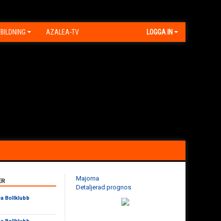
BILDNING
AZALEA-TV
LOGGA IN
Majorna
ER
Detaljerad prognos
a Bollklubb