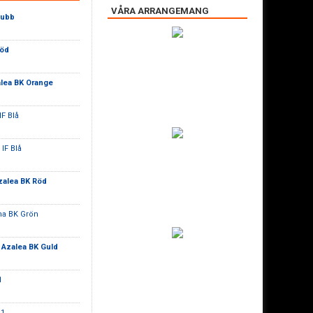
VÅRA ARRANGEMANG
lubb
Röd
lea BK Orange
IF Blå
IF Blå
zalea BK Röd
na BK Grön
-
Azalea BK Guld
1
 1