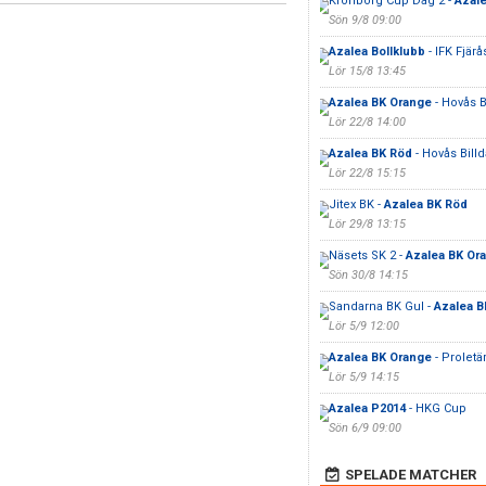
Kronborg Cup Dag 2 -
Azale
Sön 9/8 09:00
Azalea Bollklubb
- IFK Fjärå
Lör 15/8 13:45
Azalea BK Orange
- Hovås Bi
Lör 22/8 14:00
Azalea BK Röd
- Hovås Billda
Lör 22/8 15:15
Jitex BK -
Azalea BK Röd
Lör 29/8 13:15
Näsets SK 2 -
Azalea BK Or
Sön 30/8 14:15
Sandarna BK Gul -
Azalea B
Lör 5/9 12:00
Azalea BK Orange
- Proletä
Lör 5/9 14:15
Azalea P2014
- HKG Cup
Sön 6/9 09:00
SPELADE MATCHER