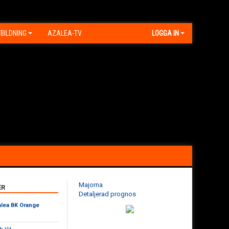
BILDNING
AZALEA-TV
LOGGA IN
Majorna
ER
Detaljerad prognos
lea BK Orange