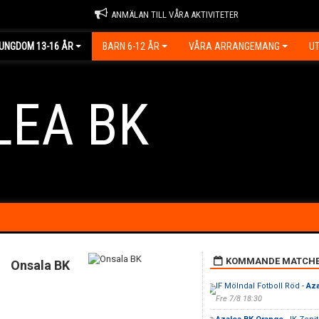
ANMÄLAN TILL VÅRA AKTIVITETER
UNGDOM 13-16 ÅR
BARN 6-12 ÅR
VÅRA ARRANGEMANG
UT
LEA BK
KOMMANDE MATCH
Onsala BK
IF Mölndal Fotboll Röd -
Aza
Fre 7/8 18:30