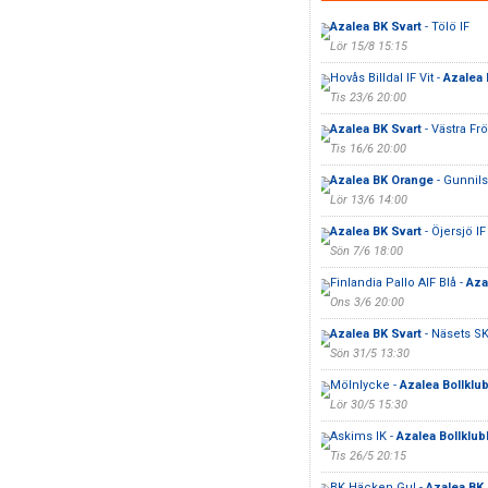
Azalea BK Svart
- Tölö IF
Lör 15/8 15:15
Hovås Billdal IF Vit -
Azalea
Tis 23/6 20:00
Azalea BK Svart
- Västra Frö
Tis 16/6 20:00
Azalea BK Orange
- Gunnils
Lör 13/6 14:00
Azalea BK Svart
- Öjersjö IF
Sön 7/6 18:00
Finlandia Pallo AIF Blå -
Aza
Ons 3/6 20:00
Azalea BK Svart
- Näsets SK
Sön 31/5 13:30
Mölnlycke -
Azalea Bollklu
Lör 30/5 15:30
Askims IK -
Azalea Bollklub
Tis 26/5 20:15
BK Häcken Gul -
Azalea BK 