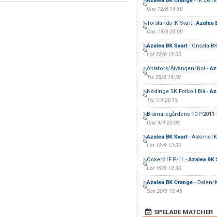
Azalea BK Orange
- IK Zenit
Ons 12/8 19:30
Torslanda IK Svart -
Azalea 
Ons 19/8 20:00
Azalea BK Svart
- Onsala B
Lör 22/8 12:00
Ahlafors/Älvängen/Nol -
Az
Tis 25/8 19:30
Nödinge SK Fotboll Blå -
Az
Tis 1/9 20:15
Brämaregårdens FC P2011 
Ons 9/9 20:00
Azalea BK Svart
- Askims IK
Lör 12/9 13:30
Öckerö IF P-11 -
Azalea BK 
Lör 19/9 12:30
Azalea BK Orange
- Dalen/K
Sön 20/9 13:45
SPELADE MATCHER