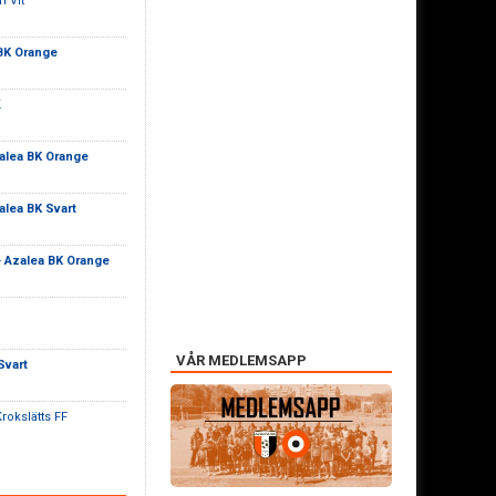
h Vit
BK Orange
K
alea BK Orange
alea BK Svart
-
Azalea BK Orange
VÅR MEDLEMSAPP
Svart
rokslätts FF