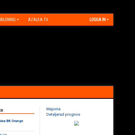
BILDNING
AZALEA-TV
LOGGA IN
Majorna
ER
Detaljerad prognos
lea BK Orange