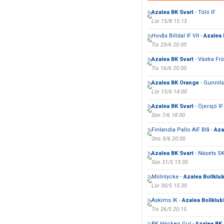
Azalea BK Svart
- Tölö IF
Lör 15/8 15:15
Hovås Billdal IF Vit -
Azalea
Tis 23/6 20:00
Azalea BK Svart
- Västra Frö
Tis 16/6 20:00
Azalea BK Orange
- Gunnils
Lör 13/6 14:00
Azalea BK Svart
- Öjersjö IF
Sön 7/6 18:00
Finlandia Pallo AIF Blå -
Aza
Ons 3/6 20:00
Azalea BK Svart
- Näsets SK
Sön 31/5 13:30
Mölnlycke -
Azalea Bollklu
Lör 30/5 15:30
Askims IK -
Azalea Bollklub
Tis 26/5 20:15
BK Häcken Gul -
Azalea BK 