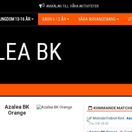
ANMÄLAN TILL VÅRA AKTIVITETER
UNGDOM 13-16 ÅR
BARN 6-12 ÅR
VÅRA ARRANGEMANG
UT
LEA BK
Azalea BK
KOMMANDE MATCH
Orange
IF Mölndal Fotboll Röd -
Aza
Fre 7/8 18:30