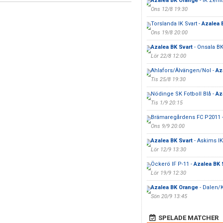
Azalea BK Orange
- IK Zenit
Ons 12/8 19:30
Torslanda IK Svart -
Azalea 
Ons 19/8 20:00
Azalea BK Svart
- Onsala B
Lör 22/8 12:00
Ahlafors/Älvängen/Nol -
Az
Tis 25/8 19:30
Nödinge SK Fotboll Blå -
Az
Tis 1/9 20:15
Brämaregårdens FC P2011 
Ons 9/9 20:00
Azalea BK Svart
- Askims IK
Lör 12/9 13:30
Öckerö IF P-11 -
Azalea BK 
Lör 19/9 12:30
Azalea BK Orange
- Dalen/K
Sön 20/9 13:45
SPELADE MATCHER