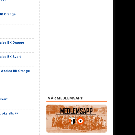
h Vit
BK Orange
K
alea BK Orange
alea BK Svart
-
Azalea BK Orange
VÅR MEDLEMSAPP
Svart
rokslätts FF