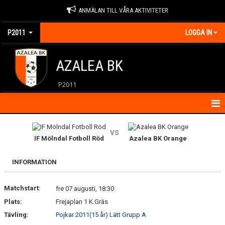
ANMÄLAN TILL VÅRA AKTIVITETER
P2011
LOGGA IN
AZALEA BK
P2011
HEM
vs
IF Mölndal Fotboll Röd
Azalea BK Orange
KALENDER
INFORMATION
KONTAKT
Matchstart:
MATCHER
fre 07 augusti, 18:30
Plats:
Frejaplan 1 K.Gräs
NYHETER
Tävling:
Pojkar 2011(15 år) Lätt Grupp A