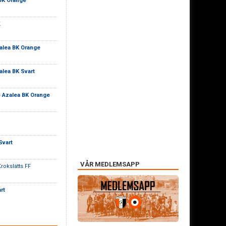
BK Orange
K
alea BK Orange
alea BK Svart
-
Azalea BK Orange
Svart
VÅR MEDLEMSAPP
rokslätts FF
rt