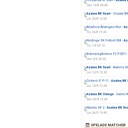
Torslanda IK Svart -
Azalea 
Ons 19/8 20:00
Azalea BK Svart
- Onsala B
Lör 22/8 12:00
Ahlafors/Älvängen/Nol -
Az
Tis 25/8 19:30
Nödinge SK Fotboll Blå -
Az
Tis 1/9 20:15
Brämaregårdens FC P2011 
Ons 9/9 20:00
Azalea BK Svart
- Askims IK
Lör 12/9 13:30
Öckerö IF P-11 -
Azalea BK 
Lör 19/9 12:30
Azalea BK Orange
- Dalen/K
Sön 20/9 13:45
Näsets SK 2 -
Azalea BK Sva
Lör 26/9 13:45
SPELADE MATCHER