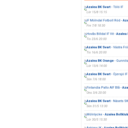
Azalea BK Svart
- Tölö IF
Lör 15/8 15:15
IF Mölndal Fotboll Röd -
Aza
Fre 7/8 18:30
Hovås Billdal IF Vit -
Azalea
Tis 23/6 20:00
Azalea BK Svart
- Västra Frö
Tis 16/6 20:00
Azalea BK Orange
- Gunnils
Lör 13/6 14:00
Azalea BK Svart
- Öjersjö IF
Sön 7/6 18:00
Finlandia Pallo AIF Blå -
Aza
Ons 3/6 20:00
Azalea BK Svart
- Näsets SK
Sön 31/5 13:30
Mölnlycke -
Azalea Bollklu
Lör 30/5 15:30
Askims IK -
Azalea Bollklub