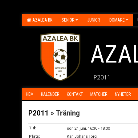
AZALEA BK
SENIOR
JUNIOR
DOMARE
AZA
P2011
HEM
KALENDER
KONTAKT
MATCHER
NYHETER
P2011
» Träning
Tid:
sön 21 juni, 16:30 - 18:00
Plats:
Karl Johans Torg