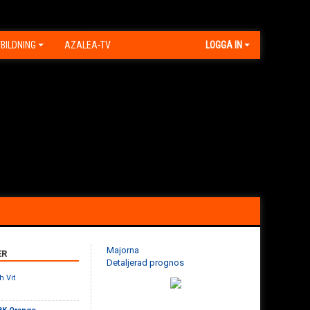
BILDNING
AZALEA-TV
LOGGA IN
Majorna
ER
Detaljerad prognos
h Vit