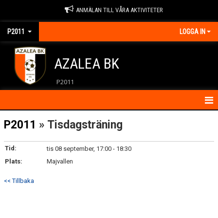
ANMÄLAN TILL VÅRA AKTIVITETER
P2011
LOGGA IN
AZALEA BK
P2011
HEM
P2011
» Tisdagsträning
KALENDER
Tid:
tis 08 september, 17:00 - 18:30
Plats:
KONTAKT
Majvallen
<< Tillbaka
MATCHER
NYHETER