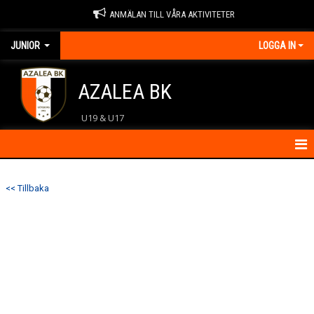
ANMÄLAN TILL VÅRA AKTIVITETER
JUNIOR
LOGGA IN
AZALEA BK
U19 & U17
HEM
<< Tillbaka
KONTAKT
NYHETER
KALENDER
MATCHER