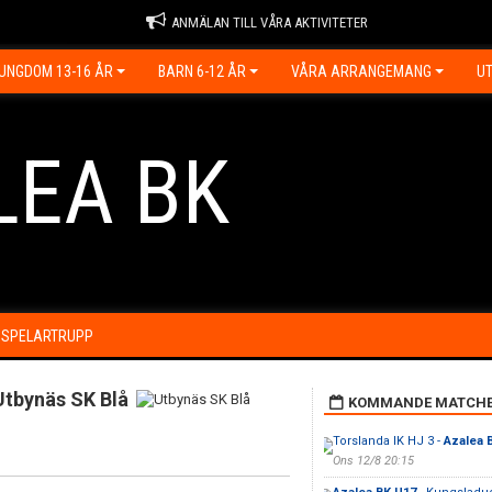
ANMÄLAN TILL VÅRA AKTIVITETER
UNGDOM 13-16 ÅR
BARN 6-12 ÅR
VÅRA ARRANGEMANG
UT
LEA BK
SPELARTRUPP
Utbynäs SK Blå
KOMMANDE MATCH
Torslanda IK HJ 3 -
Azalea 
Ons 12/8 20:15