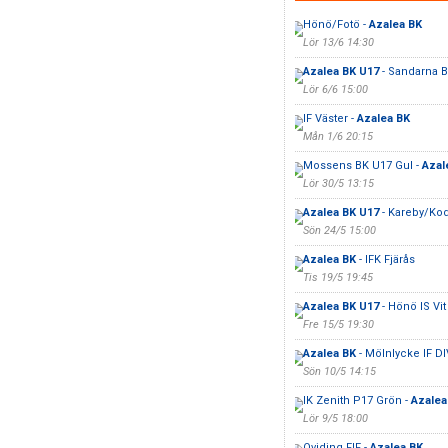
Hönö/Fotö -
Azalea BK
Lör 13/6 14:30
Azalea BK U17
- Sandarna B
Lör 6/6 15:00
IF Väster -
Azalea BK
Mån 1/6 20:15
Mossens BK U17 Gul -
Azal
Lör 30/5 13:15
Azalea BK U17
- Kareby/Ko
Sön 24/5 15:00
Azalea BK
- IFK Fjärås
Tis 19/5 19:45
Azalea BK U17
- Hönö IS Vit
Fre 15/5 19:30
Azalea BK
- Mölnlycke IF DI
Sön 10/5 14:15
IK Zenith P17 Grön -
Azalea
Lör 9/5 18:00
Qviding FIF -
Azalea BK