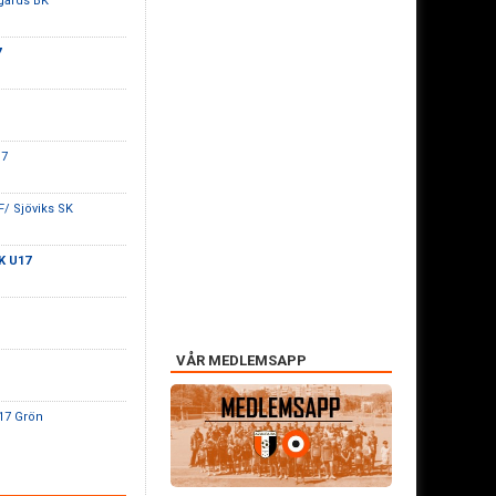
gårds BK
7
17
F/ Sjöviks SK
K U17
VÅR MEDLEMSAPP
P17 Grön