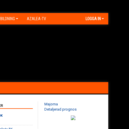
BILDNING
AZALEA-TV
LOGGA IN
Majorna
ER
Detaljerad prognos
BK