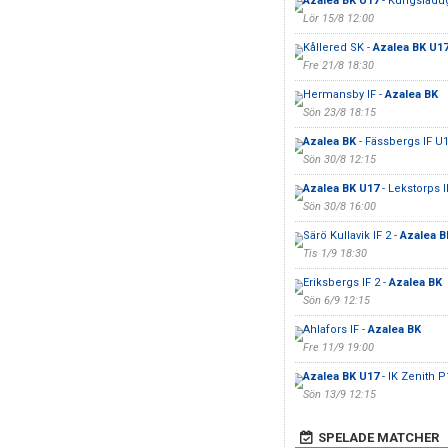
Azalea BK U17
- Kungsladu
Lör 15/8 12:00
Kållered SK -
Azalea BK U1
Fre 21/8 18:30
Hermansby IF -
Azalea BK
Sön 23/8 18:15
Azalea BK
- Fässbergs IF U
Sön 30/8 12:15
Azalea BK U17
- Lekstorps I
Sön 30/8 16:00
Särö Kullavik IF 2 -
Azalea B
Tis 1/9 18:30
Eriksbergs IF 2 -
Azalea BK
Sön 6/9 12:15
Ahlafors IF -
Azalea BK
Fre 11/9 19:00
Azalea BK U17
- IK Zenith 
Sön 13/9 12:15
SPELADE MATCHER