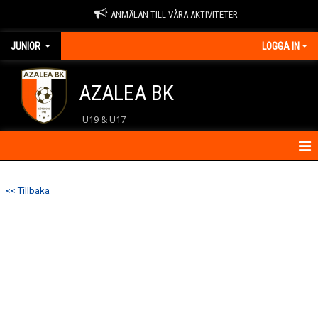
ANMÄLAN TILL VÅRA AKTIVITETER
JUNIOR
LOGGA IN
AZALEA BK
U19 & U17
HEM
<< Tillbaka
KONTAKT
NYHETER
KALENDER
MATCHER