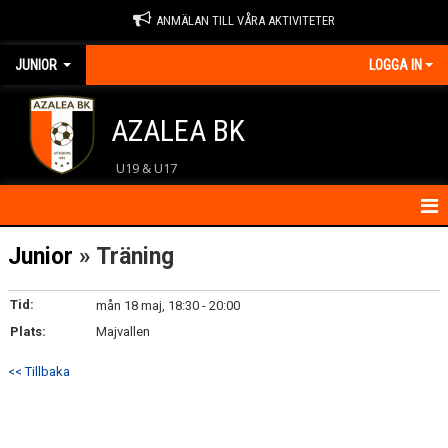
ANMÄLAN TILL VÅRA AKTIVITETER
JUNIOR
LOGGA IN
AZALEA BK
U19 & U17
HEM
Junior
» Träning
KONTAKT
Tid:
mån 18 maj, 18:30 - 20:00
Plats:
NYHETER
Majvallen
<< Tillbaka
KALENDER
MATCHER