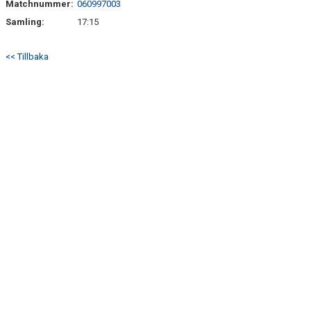
Matchnummer:
060997003
KONTAKT
Samling:
17:15
<< Tillbaka