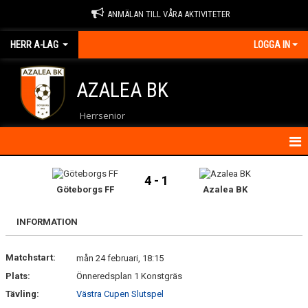
ANMÄLAN TILL VÅRA AKTIVITETER
HERR A-LAG
LOGGA IN
AZALEA BK
Herrsenior
HEM
4 - 1
Göteborgs FF
Azalea BK
NYHETER
INFORMATION
KALENDER
Matchstart:
MATCHER
mån 24 februari, 18:15
Plats:
Önneredsplan 1 Konstgräs
TRUPPEN
Tävling:
Västra Cupen Slutspel