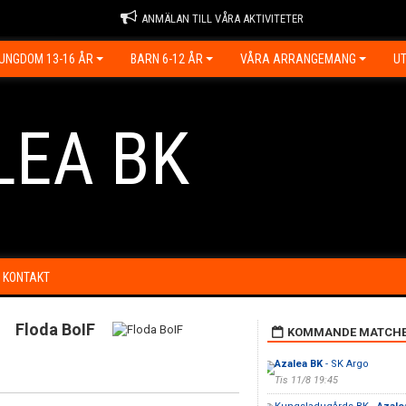
ANMÄLAN TILL VÅRA AKTIVITETER
UNGDOM 13-16 ÅR
BARN 6-12 ÅR
VÅRA ARRANGEMANG
UT
LEA BK
KONTAKT
Floda BoIF
KOMMANDE MATCH
Azalea BK
- SK Argo
Tis 11/8 19:45