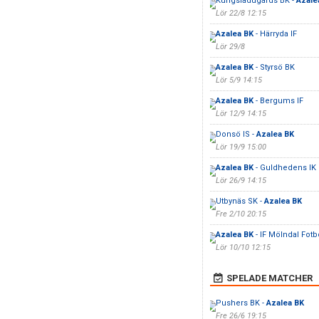
Kungsladugårds BK -
Azale
Lör 22/8 12:15
Azalea BK
- Härryda IF
Lör 29/8
Azalea BK
- Styrsö BK
Lör 5/9 14:15
Azalea BK
- Bergums IF
Lör 12/9 14:15
Donsö IS -
Azalea BK
Lör 19/9 15:00
Azalea BK
- Guldhedens IK
Lör 26/9 14:15
Utbynäs SK -
Azalea BK
Fre 2/10 20:15
Azalea BK
- IF Mölndal Fotb
Lör 10/10 12:15
SPELADE MATCHER
Pushers BK -
Azalea BK
Fre 26/6 19:15