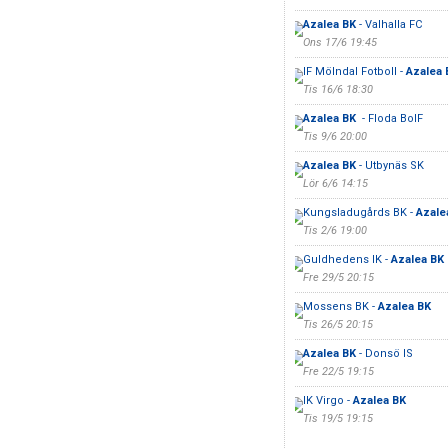
Azalea BK
- Valhalla FC
Ons 17/6 19:45
IF Mölndal Fotboll -
Azalea 
Tis 16/6 18:30
Azalea BK
- Floda BoIF
Tis 9/6 20:00
Azalea BK
- Utbynäs SK
Lör 6/6 14:15
Kungsladugårds BK -
Azale
Tis 2/6 19:00
Guldhedens IK -
Azalea BK
Fre 29/5 20:15
Mossens BK -
Azalea BK
Tis 26/5 20:15
Azalea BK
- Donsö IS
Fre 22/5 19:15
IK Virgo -
Azalea BK
Tis 19/5 19:15