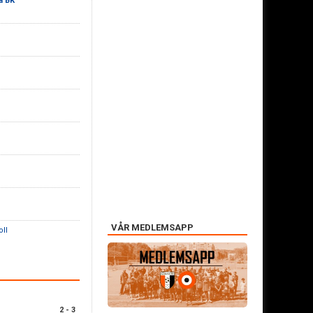
a BK
VÅR MEDLEMSAPP
oll
2 - 3