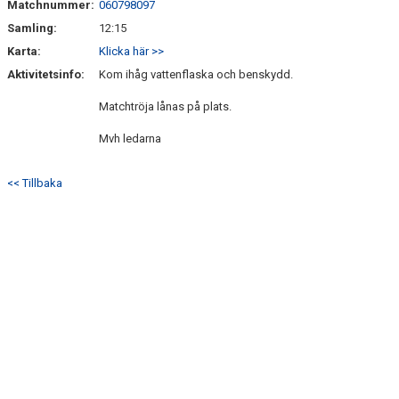
Matchnummer:
060798097
Samling:
12:15
Karta:
Klicka här >>
Aktivitetsinfo:
Kom ihåg vattenflaska och benskydd.
Matchtröja lånas på plats.
Mvh ledarna
<< Tillbaka