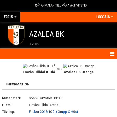
ANMÄLAN TILL VÅRA AKTIVITETER
F2015
LOGGA IN
AZALEA BK
F2015
HEM
vs
Hovås Billdal IF Blå
Azalea BK Orange
KALENDER
INFORMATION
KONTAKT
Matchstart:
MATCHER
sön 26 oktober, 13:00
Plats:
Hovås Billdal Arena 1
NYHETER
Tävling:
Flickor 2015(10 år) Grupp C Höst