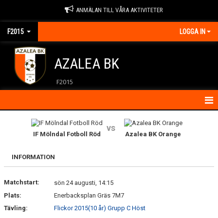
ANMÄLAN TILL VÅRA AKTIVITETER
F2015
LOGGA IN
AZALEA BK
F2015
HEM
vs
IF Mölndal Fotboll Röd
Azalea BK Orange
KALENDER
INFORMATION
KONTAKT
Matchstart:
MATCHER
sön 24 augusti, 14:15
Plats:
Enerbacksplan Gräs 7M7
NYHETER
Tävling:
Flickor 2015(10 år) Grupp C Höst