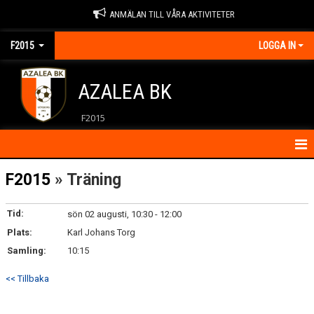
ANMÄLAN TILL VÅRA AKTIVITETER
F2015
LOGGA IN
AZALEA BK
F2015
HEM
F2015
» Träning
KALENDER
Tid:
sön 02 augusti, 10:30 - 12:00
Plats:
KONTAKT
Karl Johans Torg
Samling:
10:15
MATCHER
<< Tillbaka
NYHETER