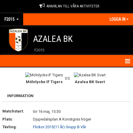
ANMÄLAN TILL VÅRA AKTIVITETER
F2015
LOGGA IN
AZALEA BK
F2015
HEM
vs
Mölnlycke IF Tigers
Azalea BK Svart
KALENDER
INFORMATION
KONTAKT
Matchstart:
MATCHER
lör 16 maj, 15:30
Plats:
Djupedalsplan A Konstgräs höger
NYHETER
Tävling:
Flickor 2015(11 år) Grupp B Vår