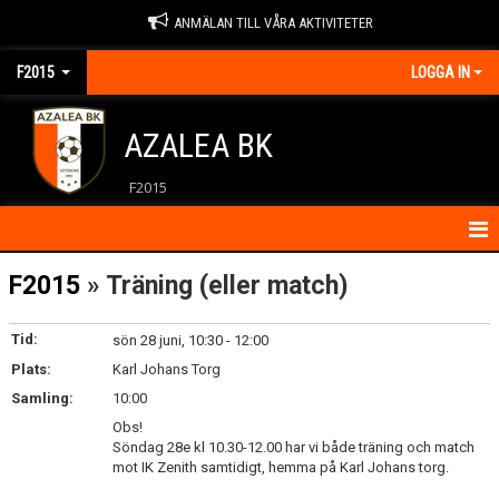
ANMÄLAN TILL VÅRA AKTIVITETER
F2015
LOGGA IN
AZALEA BK
F2015
HEM
F2015
» Träning (eller match)
KALENDER
Tid:
sön 28 juni, 10:30 - 12:00
Plats:
KONTAKT
Karl Johans Torg
Samling:
10:00
MATCHER
Obs!
Söndag 28e kl 10.30-12.00 har vi både träning och match
NYHETER
mot IK Zenith samtidigt, hemma på Karl Johans torg.