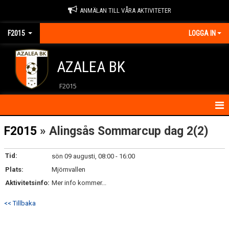
ANMÄLAN TILL VÅRA AKTIVITETER
F2015
LOGGA IN
AZALEA BK
F2015
HEM
F2015
» Alingsås Sommarcup dag 2(2)
KALENDER
Tid:
sön 09 augusti, 08:00 - 16:00
Plats:
KONTAKT
Mjörnvallen
Aktivitetsinfo:
Mer info kommer...
MATCHER
<< Tillbaka
NYHETER