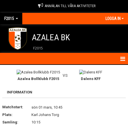
ANMÄLAN TILL VÅRA AKTIVITETER
F2015
LOGGA IN
AZALEA BK
F2015
HEM
vs
Azalea Bollklubb F2015
Dalens KFF
KALENDER
INFORMATION
KONTAKT
Matchstart:
MATCHER
sön 01 mars, 10:45
Plats:
Karl Johans Torg
NYHETER
Samling:
10:15