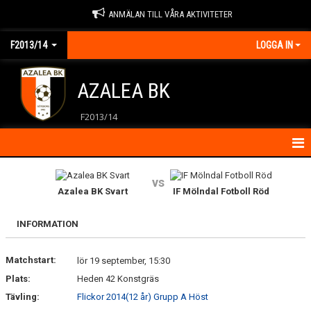
ANMÄLAN TILL VÅRA AKTIVITETER
F2013/14
LOGGA IN
AZALEA BK
F2013/14
HEM
vs
Azalea BK Svart
IF Mölndal Fotboll Röd
KALENDER
INFORMATION
KONTAKT
Matchstart:
MATCHER
lör 19 september, 15:30
Plats:
Heden 42 Konstgräs
NYHETER
Tävling:
Flickor 2014(12 år) Grupp A Höst