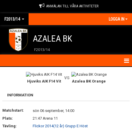
ANMÄLAN TILL VÅRA AKTIVITETER
F2013/14
LOGGA IN
AZALEA BK
F2013/14
HEM
vs
Hjuviks AIK F14 Vit
Azalea BK Orange
KALENDER
INFORMATION
KONTAKT
Matchstart:
MATCHER
sön 06 september, 14:00
Plats:
21:47 Arena 11
NYHETER
Tävling:
Flickor 2014(12 år) Grupp E Höst